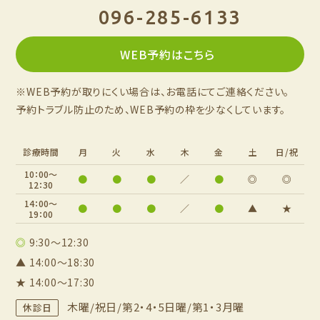
096-285-6133
WEB予約はこちら
※WEB予約が取りにくい場合は、お電話にてご連絡ください。
予約トラブル防止のため、WEB予約の枠を少なくしています。
診療時間
月
火
水
木
金
土
日/祝
10：00～
●
●
●
／
●
◎
◎
12：30
14：00～
●
●
●
／
●
▲
★
19：00
◎
9:30～12:30
▲ 14:00～18:30
★ 14:00～17:30
木曜/祝日/第2・4・5日曜/第1・3月曜
休診日